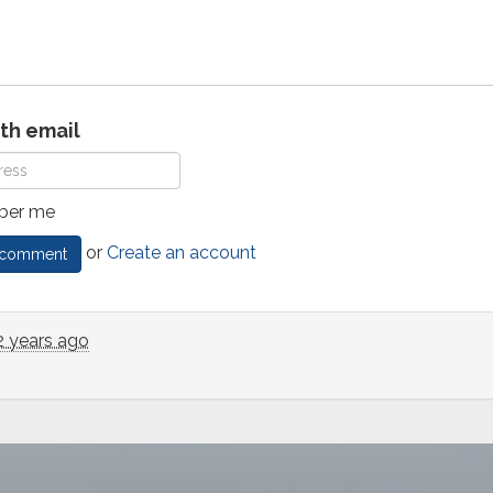
ith email
er me
or
Create an account
2 years ago